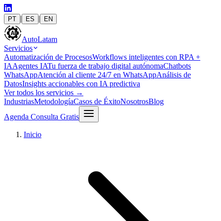
|
|
PT
ES
EN
Auto
Latam
Servicios
Automatización de Procesos
Workflows inteligentes con RPA +
IA
Agentes IA
Tu fuerza de trabajo digital autónoma
Chatbots
WhatsApp
Atención al cliente 24/7 en WhatsApp
Análisis de
Datos
Insights accionables con IA predictiva
Ver todos los servicios
→
Industrias
Metodología
Casos de Éxito
Nosotros
Blog
Agenda Consulta Gratis
Inicio