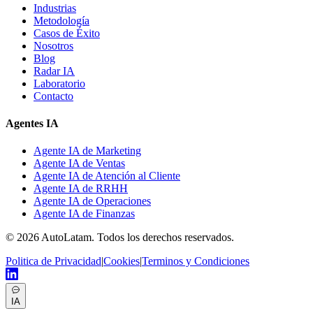
Industrias
Metodología
Casos de Éxito
Nosotros
Blog
Radar IA
Laboratorio
Contacto
Agentes IA
Agente IA de Marketing
Agente IA de Ventas
Agente IA de Atención al Cliente
Agente IA de RRHH
Agente IA de Operaciones
Agente IA de Finanzas
©
2026
AutoLatam
.
Todos los derechos reservados.
Politica de Privacidad
|
Cookies
|
Terminos y Condiciones
IA