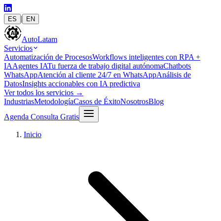
|
ES
EN
Auto
Latam
Servicios
Automatización de Procesos
Workflows inteligentes con RPA +
IA
Agentes IA
Tu fuerza de trabajo digital autónoma
Chatbots
WhatsApp
Atención al cliente 24/7 en WhatsApp
Análisis de
Datos
Insights accionables con IA predictiva
Ver todos los servicios
→
Industrias
Metodología
Casos de Éxito
Nosotros
Blog
Agenda Consulta Gratis
Inicio